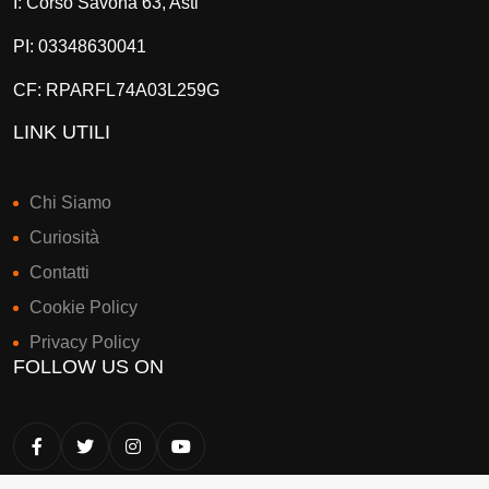
I: Corso Savona 63, Asti
PI: 03348630041
CF: RPARFL74A03L259G
LINK UTILI
Chi Siamo
Curiosità
Contatti
Cookie Policy
Privacy Policy
FOLLOW US ON